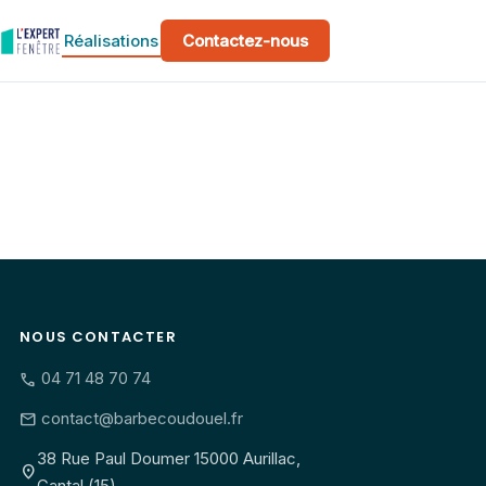
Réalisations
Contactez-nous
NOUS CONTACTER
04 71 48 70 74
call
contact@barbecoudouel.fr
mail
38 Rue Paul Doumer 15000 Aurillac,
location_on
Cantal (15)