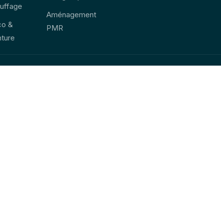
uffage
Aménagement
co &
PMR
nture